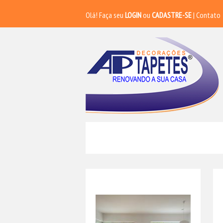
Olá! Faça seu
LOGIN
ou
CADASTRE-SE
|
Contato